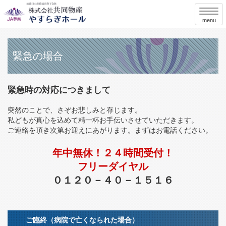
menu
緊急の場合
緊急時の対応につきまして
突然のことで、さぞお悲しみと存じます。
私どもが真心を込めて精一杯お手伝いさせていただきます。
ご連絡を頂き次第お迎えにあがります。まずはお電話ください。
年中無休！２４時間受付！
フリーダイヤル
０１２０－４０－１５１６
ご臨終（病院で亡くなられた場合）