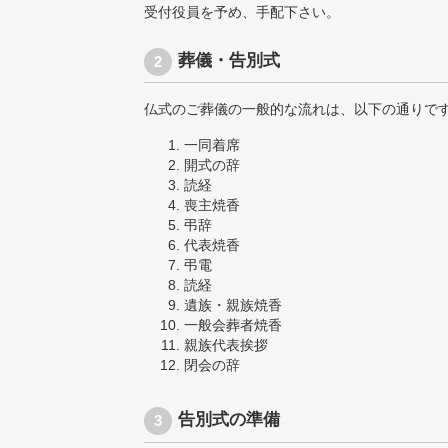
受付役員を予め、手配下さい。
葬儀・告別式
仏式のご葬儀の一般的な流れは、以下の通りで
一同着席
開式の辞
読経
喪主焼香
弔辞
代表焼香
弔電
読経
遺族・親族焼香
一般会葬者焼香
親族代表挨拶
閉会の辞
告別式の準備