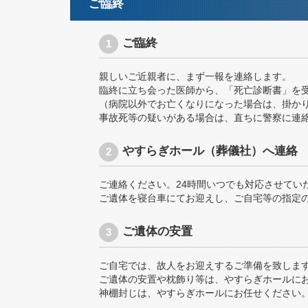
ご臨終
ご臨終
親しいご近親者に、まず一報を連絡します。
臨終に立ち会った医師から、「死亡診断書」を
（病院以外でお亡くなりになった場合は、掛か
事故死等の疑いがある場合は、直ちに警察に連
やすらぎホール（葬儀社）へ連絡
ご連絡ください。24時間いつでも対応させてい
ご遺体を寝台車にてお迎えし、ご自宅等の指定
ご遺体の安置
ご自宅では、故人をお迎えするご準備を致しま
ご遺体の安置や枕飾り等は、やすらぎホールに
神棚封じは、やすらぎホールにお任せください