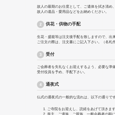
故人の最期のお仕度として、ご遺体を拭き清め
故人の遺品・愛用品などをお納めください。
供花・供物の手配
生花・盛籠等は注文後手配を致しますので、出
ご注文の際は、注文書にご記入下さい。（名札
受付
ご会葬者を失礼なくお迎えするよう、必要な準
受付役員を予め、手配下さい。
通夜式
仏式の通夜式の一般的な流れは、以下の通りで
ご寺院をお迎えし、読経をあげて頂きま
喪主、ご遺族、ご親族、一般会葬者の順