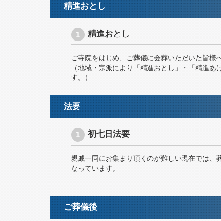
精進おとし
精進おとし
ご寺院をはじめ、ご葬儀に会葬いただいた皆様
（地域・宗派により「精進おとし」・「精進あ
す。）
法要
初七日法要
親戚一同にお集まり頂くのが難しい現在では、
なっています。
ご葬儀後