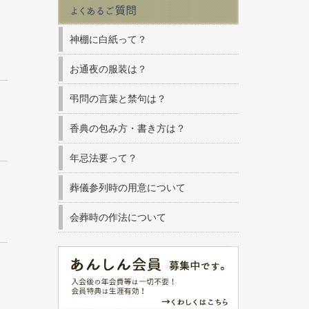
神棚に白紙って？
お通夜の服装は？
弔問の言葉と禁句は？
香典の包み方・書き方は？
年忌法要って？
葬儀参列時の用意について
会葬時の作法について