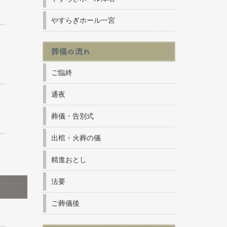
やすらぎホール一宮
ご臨終
通夜
葬儀・告別式
出棺・火葬の儀
精進おとし
法要
ご葬儀後