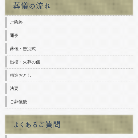
ご臨終
通夜
葬儀・告別式
出棺・火葬の儀
精進おとし
法要
ご葬儀後